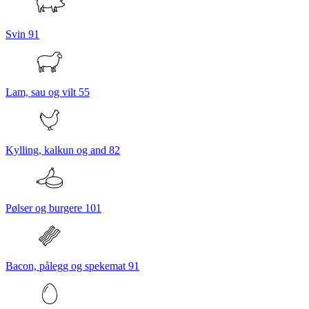
Svin
91
Lam, sau og vilt
55
Kylling, kalkun og and
82
Pølser og burgere
101
Bacon, pålegg og spekemat
91