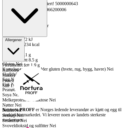
Materialnummer
Kopiert!
5000000643
GTIN
Kopiert!
2301066200006
Vekt pakning
0.5 kg
Oppbevaring
0 til 4°C
Total holdbarhet
35 dager
Lagerføring
Nortura
Energi kJ
972 kJ
Allergener
Energi kcal
234 kcal
Fett
19 g
Mettet fett
7.1 g
Enumettet fett
8.5 g
Gluten
Nei
Flerumettet fett
1.9 g
Kornslag som inneholder gluten (hvete, rug, bygg, havre)
Nei
Karbohydrater
5.7 g
Skalldyr
Nei
Sukkerarter
0.1 g
Egg
Nei
Proteiner
10 g
Fisk
Nei
Salt
1.6 g
Peanøtter
Nei
Soya
Nei
Melkeprotein inkl laktose
Nei
Nøtter
Nei
Nortura PROFF
er Norges ledende leverandør av kjøtt og egg til
Selleri
Nei
storkjøkkenmarkedet. Vi leverer noen av landets sterkeste
Sennep
Nei
merkevarer.
Sesamfrø
Nei
Svoveldioksid og sulfitter
Nei