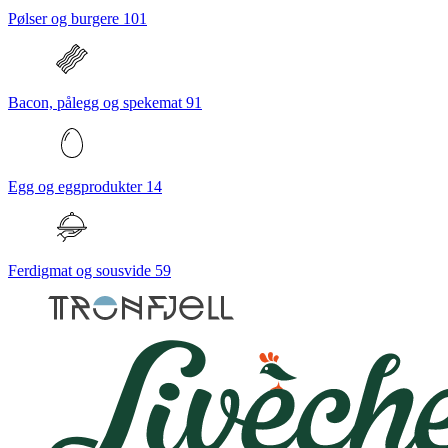
Pølser og burgere
101
Bacon, pålegg og spekemat
91
Egg og eggprodukter
14
Ferdigmat og sousvide
59