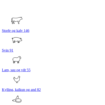
Storfe og kalv
146
Svin
91
Lam, sau og vilt
55
Kylling, kalkun og and
82