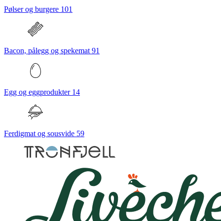
Pølser og burgere
101
Bacon, pålegg og spekemat
91
Egg og eggprodukter
14
Ferdigmat og sousvide
59