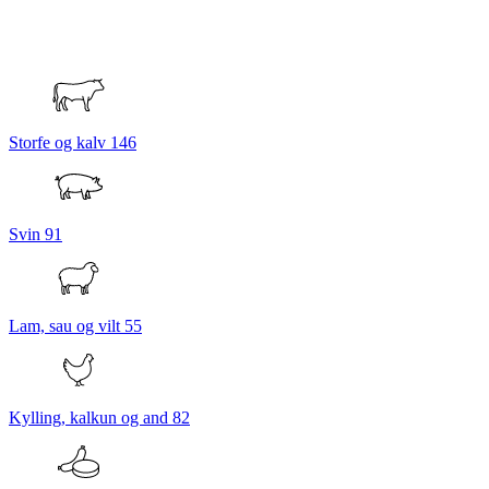
Storfe og kalv
146
Svin
91
Lam, sau og vilt
55
Kylling, kalkun og and
82