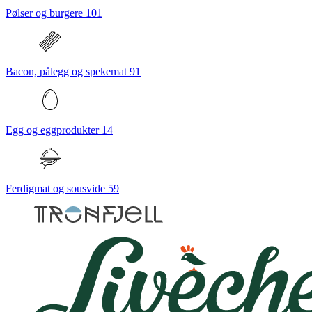
Pølser og burgere
101
Bacon, pålegg og spekemat
91
Egg og eggprodukter
14
Ferdigmat og sousvide
59