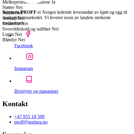
Melkeprotein inkl laktose
Ja
Nøtter
Nei
Nortura PROFF
er Norges ledende leverandør av kjøtt og egg til
Selleri
Nei
storkjøkkenmarkedet. Vi leverer noen av landets sterkeste
Sennep
Nei
merkevarer.
Sesamfrø
Nei
Svoveldioksid og sulfitter
Nei
Lupin
Nei
Bløtdyr
Nei
Facebook
Instagram
Brosjyrer og magasiner
Kontakt
+47 955 18 500
proff@nortura.no