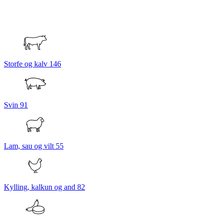
Storfe og kalv
146
Svin
91
Lam, sau og vilt
55
Kylling, kalkun og and
82