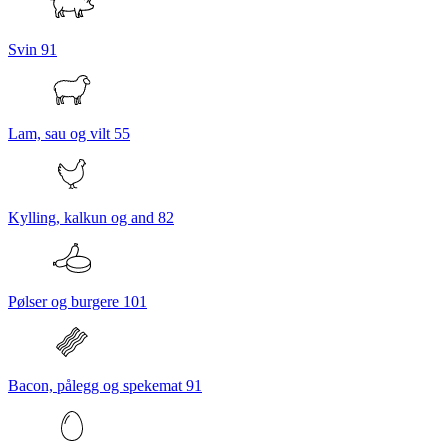
Svin
91
Lam, sau og vilt
55
Kylling, kalkun og and
82
Pølser og burgere
101
Bacon, pålegg og spekemat
91