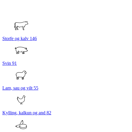
Storfe og kalv
146
Svin
91
Lam, sau og vilt
55
Kylling, kalkun og and
82