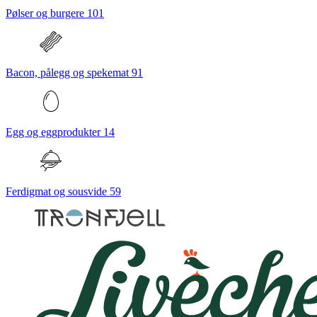
Pølser og burgere
101
Bacon, pålegg og spekemat
91
Egg og eggprodukter
14
Ferdigmat og sousvide
59