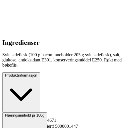
Ingredienser
Svin sideflesk (100 g bacon inneholder 205 g svin sideflesk), salt,
glukose, antioksidant E301, konserveringsmiddel E250. Røkt med
bøkeflis.
Produktinformasjon
Opprinnelsesland
PL
Næringsinnhold pr 100g
EPD-nr.
Kopiert!
2654671
Materialnummer
Kopiert!
5000001447