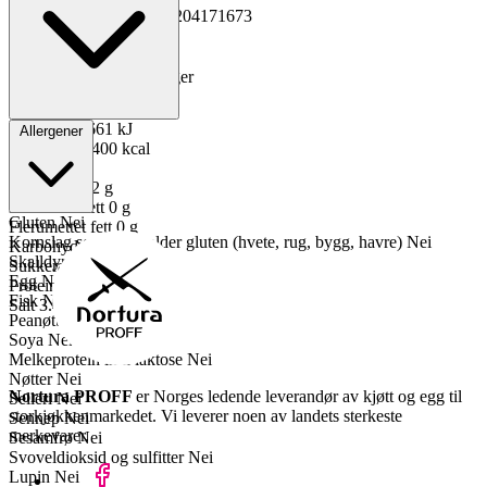
GTIN
Kopiert!
7037204171673
Vekt pakning
7.2 kg
Oppbevaring
0 til 4°C
Total holdbarhet
180 dager
Lagerføring
Grossist
Energi kJ
1661 kJ
Allergener
Energi kcal
400 kcal
Fett
31 g
Mettet fett
12 g
Enumettet fett
0 g
Gluten
Nei
Flerumettet fett
0 g
Kornslag som inneholder gluten (hvete, rug, bygg, havre)
Nei
Karbohydrater
0.5 g
Skalldyr
Nei
Sukkerarter
0.5 g
Egg
Nei
Proteiner
30 g
Fisk
Nei
Salt
3.4 g
Peanøtter
Nei
Soya
Nei
Melkeprotein inkl laktose
Nei
Nøtter
Nei
Nortura PROFF
er Norges ledende leverandør av kjøtt og egg til
Selleri
Nei
storkjøkkenmarkedet. Vi leverer noen av landets sterkeste
Sennep
Nei
merkevarer.
Sesamfrø
Nei
Svoveldioksid og sulfitter
Nei
Lupin
Nei