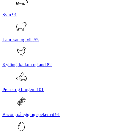
Svin
91
Lam, sau og vilt
55
Kylling, kalkun og and
82
Pølser og burgere
101
Bacon, pålegg og spekemat
91