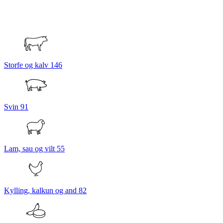
Storfe og kalv
146
Svin
91
Lam, sau og vilt
55
Kylling, kalkun og and
82