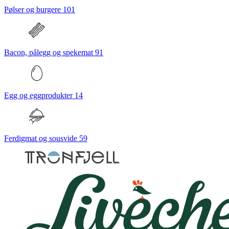
Pølser og burgere
101
Bacon, pålegg og spekemat
91
Egg og eggprodukter
14
Ferdigmat og sousvide
59