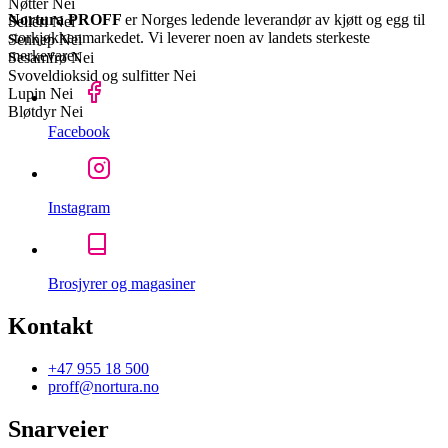
Nøtter
Nei
Nortura PROFF
er Norges ledende leverandør av kjøtt og egg til
Selleri
Nei
storkjøkkenmarkedet. Vi leverer noen av landets sterkeste
Sennep
Nei
merkevarer.
Sesamfrø
Nei
Svoveldioksid og sulfitter
Nei
Lupin
Nei
Bløtdyr
Nei
Facebook
Instagram
Brosjyrer og magasiner
Kontakt
+47 955 18 500
proff@nortura.no
Snarveier