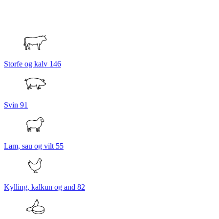
Storfe og kalv
146
Svin
91
Lam, sau og vilt
55
Kylling, kalkun og and
82