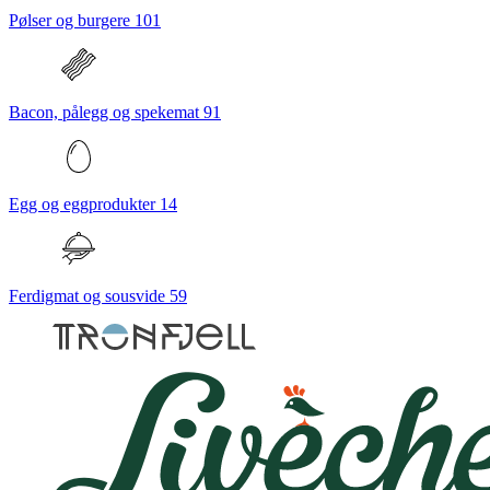
Pølser og burgere
101
Bacon, pålegg og spekemat
91
Egg og eggprodukter
14
Ferdigmat og sousvide
59