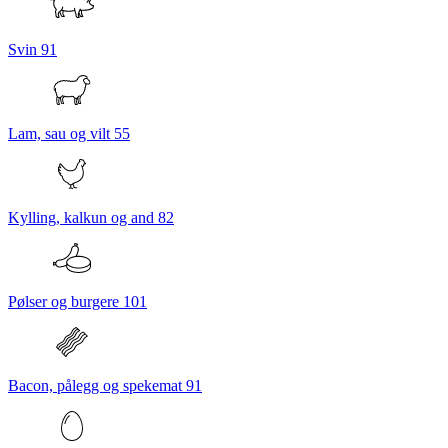
Svin
91
Lam, sau og vilt
55
Kylling, kalkun og and
82
Pølser og burgere
101
Bacon, pålegg og spekemat
91