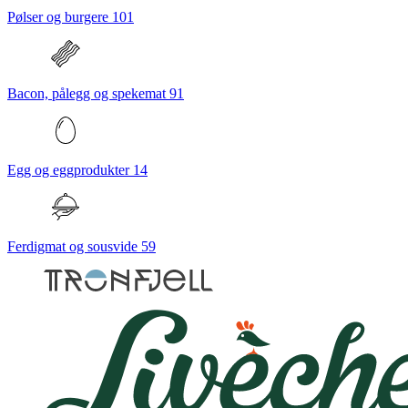
Pølser og burgere
101
Bacon, pålegg og spekemat
91
Egg og eggprodukter
14
Ferdigmat og sousvide
59