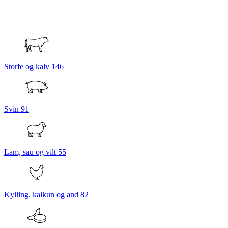
Storfe og kalv
146
Svin
91
Lam, sau og vilt
55
Kylling, kalkun og and
82