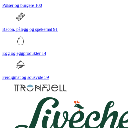
Pølser og burgere
100
Bacon, pålegg og spekemat
91
Egg og eggprodukter
14
Ferdigmat og sousvide
59