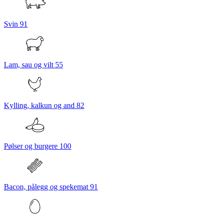
Svin
91
Lam, sau og vilt
55
Kylling, kalkun og and
82
Pølser og burgere
100
Bacon, pålegg og spekemat
91