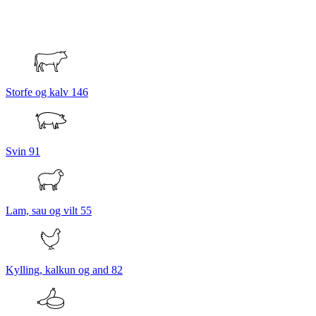
Storfe og kalv
146
Svin
91
Lam, sau og vilt
55
Kylling, kalkun og and
82