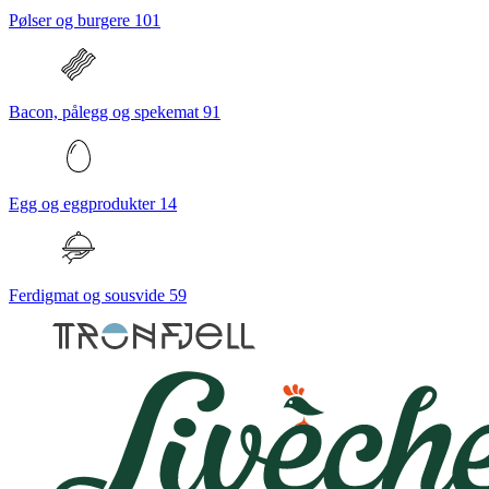
Pølser og burgere
101
Bacon, pålegg og spekemat
91
Egg og eggprodukter
14
Ferdigmat og sousvide
59