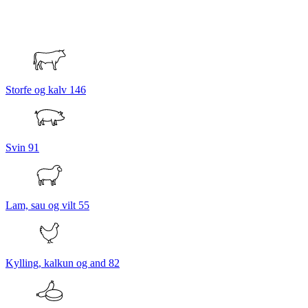
Storfe og kalv
146
Svin
91
Lam, sau og vilt
55
Kylling, kalkun og and
82