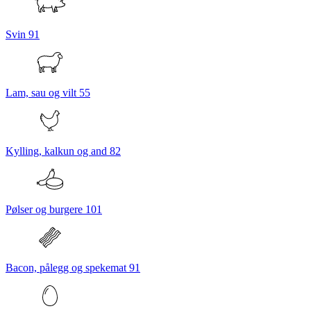
Svin
91
Lam, sau og vilt
55
Kylling, kalkun og and
82
Pølser og burgere
101
Bacon, pålegg og spekemat
91