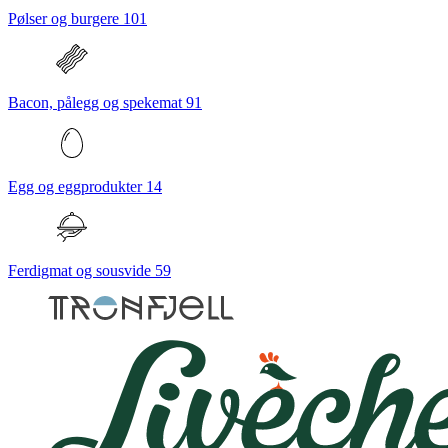
Pølser og burgere
101
Bacon, pålegg og spekemat
91
Egg og eggprodukter
14
Ferdigmat og sousvide
59