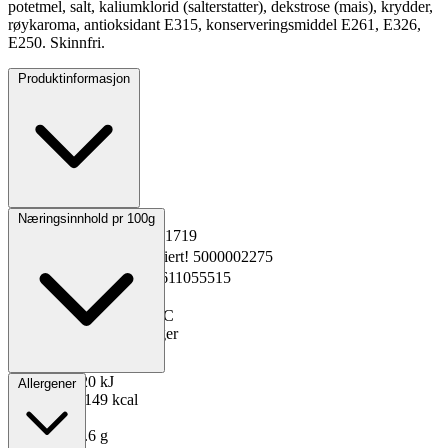
potetmel, salt, kaliumklorid (salterstatter), dekstrose (mais), krydder,
røykaroma, antioksidant E315, konserveringsmiddel E261, E326,
E250. Skinnfri.
Produktinformasjon
Opprinnelsesland
Norge
Næringsinnhold pr 100g
EPD-nr.
Kopiert!
1581719
Materialnummer
Kopiert!
5000002275
GTIN
Kopiert!
7039611055515
Vekt pakning
5.0 kg
Oppbevaring
-30 til -18°C
Total holdbarhet
270 dager
Lagerføring
Grossist
Energi kJ
620 kJ
Allergener
Energi kcal
149 kcal
Fett
9.1 g
Mettet fett
2.6 g