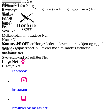
Enumettet fett
3.5 g
Gluten
Nei
Flerumettet fett
2.1 g
Kornslag som inneholder gluten (hvete, rug, bygg, havre)
Nei
Karbohydrater
5.1 g
Skalldyr
Nei
Sukkerarter
0.3 g
Egg
Nei
Proteiner
12 g
Fisk
Nei
Salt
1.7 g
Peanøtter
Nei
Soya
Nei
Melkeprotein inkl laktose
Nei
Nøtter
Nei
Nortura PROFF
er Norges ledende leverandør av kjøtt og egg til
Selleri
Nei
storkjøkkenmarkedet. Vi leverer noen av landets sterkeste
Sennep
Nei
merkevarer.
Sesamfrø
Nei
Svoveldioksid og sulfitter
Nei
Lupin
Nei
Bløtdyr
Nei
Facebook
Instagram
Brosjyrer og magasiner