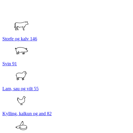
Storfe og kalv
146
Svin
91
Lam, sau og vilt
55
Kylling, kalkun og and
82