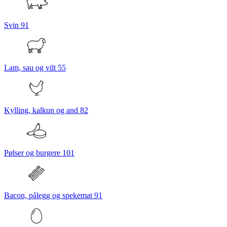
Svin
91
Lam, sau og vilt
55
Kylling, kalkun og and
82
Pølser og burgere
101
Bacon, pålegg og spekemat
91