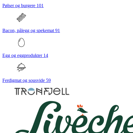
Pølser og burgere
101
Bacon, pålegg og spekemat
91
Egg og eggprodukter
14
Ferdigmat og sousvide
59