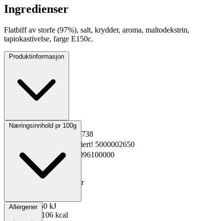
Ingredienser
Flatbiff av storfe (97%), salt, krydder, aroma, maltodekstrin,
tapiokastivelse, farge E150c.
Produktinformasjon
Opprinnelsesland
Norge
Næringsinnhold pr 100g
EPD-nr.
Kopiert!
231738
Materialnummer
Kopiert!
5000002650
GTIN
Kopiert!
2301096100000
Vekt pakning
1.8 kg
Oppbevaring
0 til 4°C
Total holdbarhet
45 dager
Lagerføring
Nortura
Energi kJ
450 kJ
Allergener
Energi kcal
106 kcal