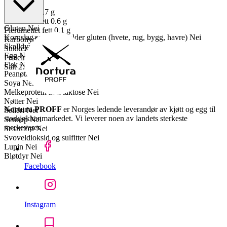
Fett
1.7 g
Mettet fett
0.7 g
Enumettet fett
0.6 g
Gluten
Nei
Flerumettet fett
0.1 g
Kornslag som inneholder gluten (hvete, rug, bygg, havre)
Nei
Karbohydrater
0.4 g
Skalldyr
Nei
Sukkerarter
0.1 g
Egg
Nei
Proteiner
22 g
Fisk
Nei
Salt
2.3 g
Peanøtter
Nei
Soya
Nei
Melkeprotein inkl laktose
Nei
Nøtter
Nei
Nortura PROFF
er Norges ledende leverandør av kjøtt og egg til
Selleri
Nei
storkjøkkenmarkedet. Vi leverer noen av landets sterkeste
Sennep
Nei
merkevarer.
Sesamfrø
Nei
Svoveldioksid og sulfitter
Nei
Lupin
Nei
Bløtdyr
Nei
Facebook
Instagram