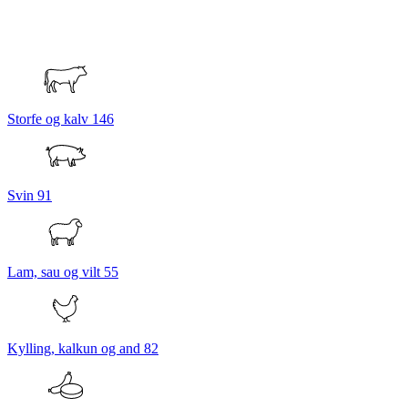
Storfe og kalv
146
Svin
91
Lam, sau og vilt
55
Kylling, kalkun og and
82