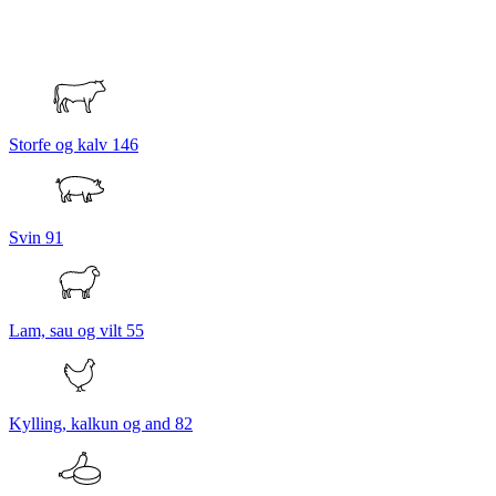
Storfe og kalv
146
Svin
91
Lam, sau og vilt
55
Kylling, kalkun og and
82