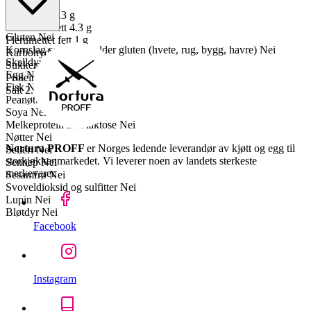
Fett
9.1 g
Mettet fett
3.3 g
Enumettet fett
4.3 g
Gluten
Nei
Flerumettet fett
1 g
Kornslag som inneholder gluten (hvete, rug, bygg, havre)
Nei
Karbohydrater
0.9 g
Skalldyr
Nei
Sukkerarter
0 g
Egg
Nei
Proteiner
17 g
Fisk
Nei
Salt
2.5 g
Peanøtter
Nei
Soya
Nei
Melkeprotein inkl laktose
Nei
Nøtter
Nei
Nortura PROFF
er Norges ledende leverandør av kjøtt og egg til
Selleri
Nei
storkjøkkenmarkedet. Vi leverer noen av landets sterkeste
Sennep
Nei
merkevarer.
Sesamfrø
Nei
Svoveldioksid og sulfitter
Nei
Lupin
Nei
Bløtdyr
Nei
Facebook
Instagram