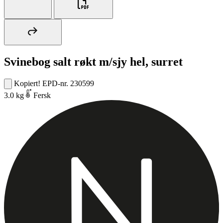
Svinebog salt røkt m/sjy hel, surret
Kopiert!
EPD-nr. 230599
3.0 kg
Fersk