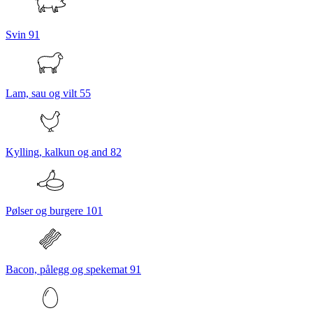
Svin
91
Lam, sau og vilt
55
Kylling, kalkun og and
82
Pølser og burgere
101
Bacon, pålegg og spekemat
91