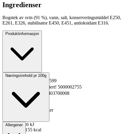
Ingredienser
Bogstek av svin (91 %), vann, salt, konserveringsmiddel E250,
E261, E326, stabilisator E450, E451, antioksidant E316.
Produktinformasjon
Opprinnelsesland
Norge
Næringsinnhold pr 100g
EPD-nr.
Kopiert!
230599
Materialnummer
Kopiert!
5000002755
GTIN
Kopiert!
2301403700008
Vekt pakning
3.0 kg
Oppbevaring
0 til 4°C
Total holdbarhet
150 dager
Lagerføring
Nortura
Energi kJ
646 kJ
Allergener
Energi kcal
155 kcal