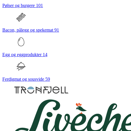
Pølser og burgere
101
Bacon, pålegg og spekemat
91
Egg og eggprodukter
14
Ferdigmat og sousvide
59