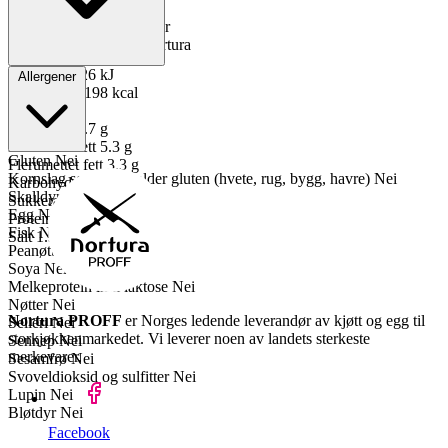
Oppbevaring
0 til 4°C
Total holdbarhet
15 dager
Lagerføring
Grossist Nortura
Energi kJ
826 kJ
Allergener
Energi kcal
198 kcal
Fett
14 g
Mettet fett
3.7 g
Enumettet fett
5.3 g
Gluten
Nei
Flerumettet fett
3.3 g
Kornslag som inneholder gluten (hvete, rug, bygg, havre)
Nei
Karbohydrater
0.9 g
Skalldyr
Nei
Sukkerarter
0.5 g
Egg
Nei
Proteiner
18 g
Fisk
Nei
Salt
1.3 g
Peanøtter
Nei
Soya
Nei
Melkeprotein inkl laktose
Nei
Nøtter
Nei
Nortura PROFF
er Norges ledende leverandør av kjøtt og egg til
Selleri
Nei
storkjøkkenmarkedet. Vi leverer noen av landets sterkeste
Sennep
Nei
merkevarer.
Sesamfrø
Nei
Svoveldioksid og sulfitter
Nei
Lupin
Nei
Bløtdyr
Nei
Facebook