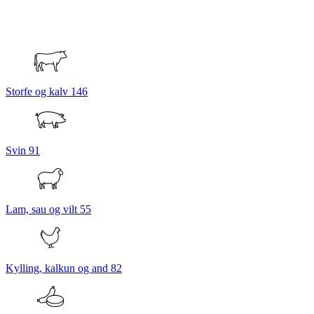
Storfe og kalv
146
Svin
91
Lam, sau og vilt
55
Kylling, kalkun og and
82