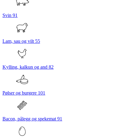
Svin
91
Lam, sau og vilt
55
Kylling, kalkun og and
82
Pølser og burgere
101
Bacon, pålegg og spekemat
91