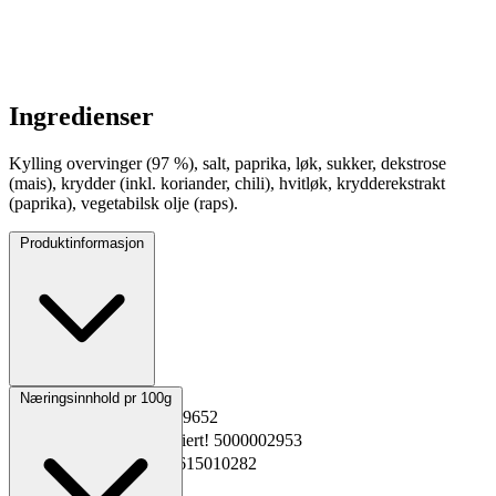
Ingredienser
Kylling overvinger (97 %), salt, paprika, løk, sukker, dekstrose
(mais), krydder (inkl. koriander, chili), hvitløk, krydderekstrakt
(paprika), vegetabilsk olje (raps).
Produktinformasjon
Opprinnelsesland
Norge
Næringsinnhold pr 100g
EPD-nr.
Kopiert!
4329652
Materialnummer
Kopiert!
5000002953
GTIN
Kopiert!
7039615010282
Vekt pakning
12 kg