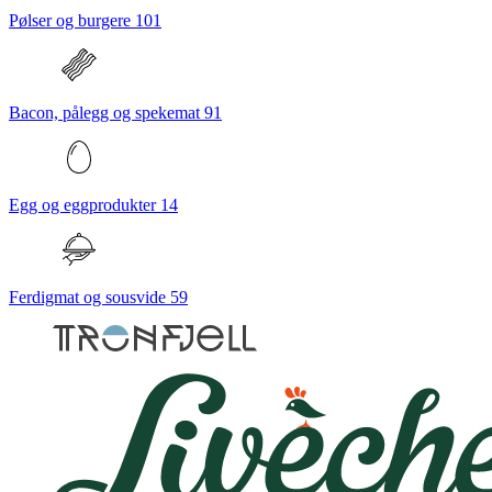
Pølser og burgere
101
Bacon, pålegg og spekemat
91
Egg og eggprodukter
14
Ferdigmat og sousvide
59