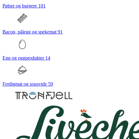
Pølser og burgere
101
Bacon, pålegg og spekemat
91
Egg og eggprodukter
14
Ferdigmat og sousvide
59