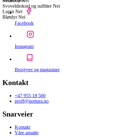
Sesamfrø
Nei
Svoveldioksid og sulfitter
Nei
Lupin
Nei
Bløtdyr
Nei
Facebook
Instagram
Brosjyrer og magasiner
Kontakt
+47 955 18 500
proff@nortura.no
Snarveier
Kontakt
Våre ansatte