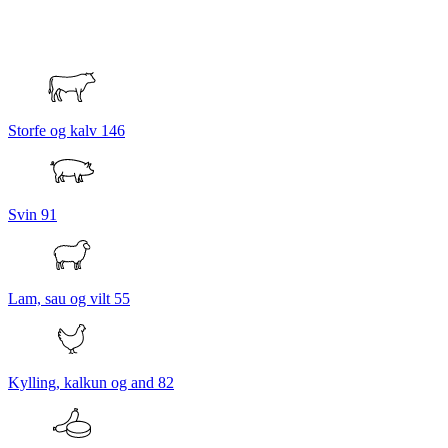
Storfe og kalv
146
Svin
91
Lam, sau og vilt
55
Kylling, kalkun og and
82