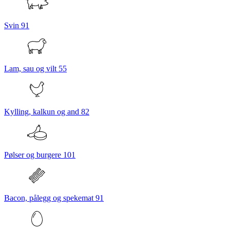
Svin
91
Lam, sau og vilt
55
Kylling, kalkun og and
82
Pølser og burgere
101
Bacon, pålegg og spekemat
91