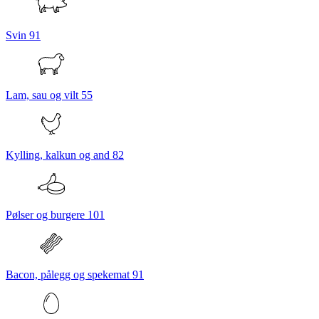
Svin
91
Lam, sau og vilt
55
Kylling, kalkun og and
82
Pølser og burgere
101
Bacon, pålegg og spekemat
91