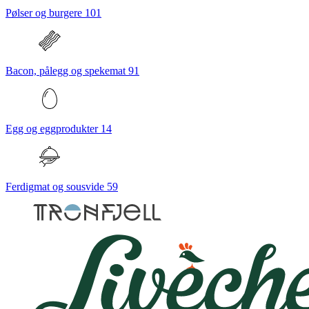
Pølser og burgere
101
Bacon, pålegg og spekemat
91
Egg og eggprodukter
14
Ferdigmat og sousvide
59