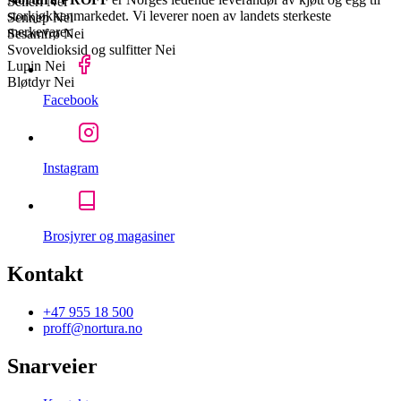
Selleri
Nei
storkjøkkenmarkedet. Vi leverer noen av landets sterkeste
Sennep
Nei
merkevarer.
Sesamfrø
Nei
Svoveldioksid og sulfitter
Nei
Lupin
Nei
Bløtdyr
Nei
Facebook
Instagram
Brosjyrer og magasiner
Kontakt
+47 955 18 500
proff@nortura.no
Snarveier