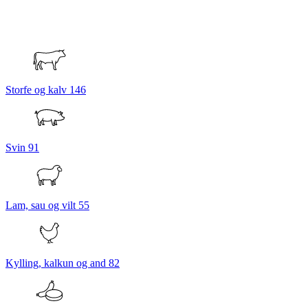
Storfe og kalv
146
Svin
91
Lam, sau og vilt
55
Kylling, kalkun og and
82