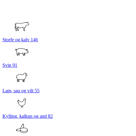
Storfe og kalv
146
Svin
91
Lam, sau og vilt
55
Kylling, kalkun og and
82