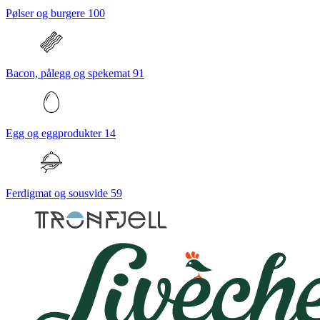
Pølser og burgere
100
Bacon, pålegg og spekemat
91
Egg og eggprodukter
14
Ferdigmat og sousvide
59