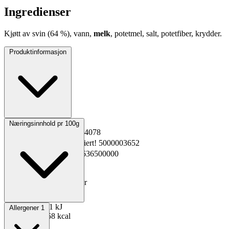
Ingredienser
Kjøtt av svin (64 %), vann,
melk
, potetmel, salt, potetfiber, krydder.
Produktinformasjon
Opprinnelsesland
Norge
Næringsinnhold pr 100g
EPD-nr.
Kopiert!
1244078
Materialnummer
Kopiert!
5000003652
GTIN
Kopiert!
2301636500000
Vekt pakning
2.5 kg
Oppbevaring
0 til 4°C
Total holdbarhet
36 dager
Lagerføring
Nortura
Energi kJ
1071 kJ
Allergener
1
Energi kcal
258 kcal
Fett
21 g