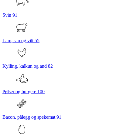
Svin
91
Lam, sau og vilt
55
Kylling, kalkun og and
82
Pølser og burgere
100
Bacon, pålegg og spekemat
91