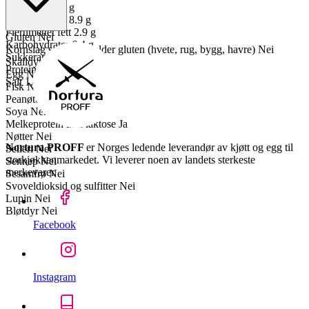
Mettet fett
7.6 g
Enumettet fett
8.9 g
Flerumettet fett
2.9 g
Gluten
Nei
Karbohydrater
6.4 g
Kornslag som inneholder gluten (hvete, rug, bygg, havre)
Nei
Sukkerarter
1.7 g
Skalldyr
Nei
Proteiner
10 g
Egg
Nei
Salt
1.6 g
Fisk
Nei
Peanøtter
Nei
Soya
Nei
Melkeprotein inkl laktose
Ja
Nøtter
Nei
Nortura PROFF
er Norges ledende leverandør av kjøtt og egg til
Selleri
Nei
storkjøkkenmarkedet. Vi leverer noen av landets sterkeste
Sennep
Nei
merkevarer.
Sesamfrø
Nei
Svoveldioksid og sulfitter
Nei
Lupin
Nei
Bløtdyr
Nei
Facebook
Instagram