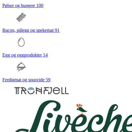
Pølser og burgere
100
Bacon, pålegg og spekemat
91
Egg og eggprodukter
14
Ferdigmat og sousvide
59