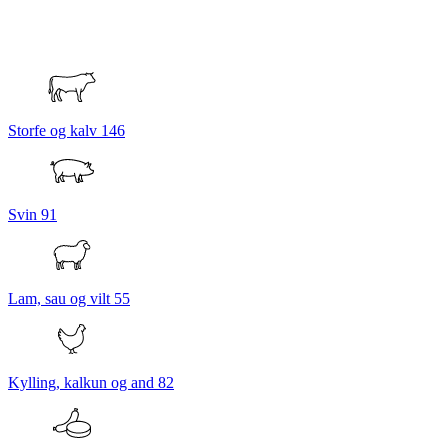
Storfe og kalv
146
Svin
91
Lam, sau og vilt
55
Kylling, kalkun og and
82