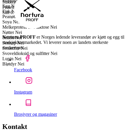
Skalldyr
Nei
Sukkerarter
0 g
Egg
Nei
Proteiner
18 g
Fisk
Nei
Salt
0.5 g
Peanøtter
Nei
Soya
Nei
Melkeprotein inkl laktose
Nei
Nøtter
Nei
Nortura PROFF
er Norges ledende leverandør av kjøtt og egg til
Selleri
Nei
storkjøkkenmarkedet. Vi leverer noen av landets sterkeste
Sennep
Nei
merkevarer.
Sesamfrø
Nei
Svoveldioksid og sulfitter
Nei
Lupin
Nei
Bløtdyr
Nei
Facebook
Instagram
Brosjyrer og magasiner
Kontakt