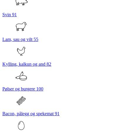
Svin
91
Lam, sau og vilt
55
Kylling, kalkun og and
82
Pølser og burgere
100
Bacon, pålegg og spekemat
91