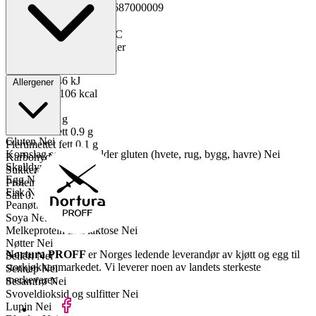
GTIN
Kopiert!
2301687000009
Vekt pakning
1.5 kg
Oppbevaring
-30 til -18°C
Total holdbarhet
360 dager
Lagerføring
Nortura
Energi kJ
446 kJ
Allergener
Energi kcal
106 kcal
Fett
2.4 g
Mettet fett
1 g
Enumettet fett
0.9 g
Gluten
Nei
Flerumettet fett
0.1 g
Kornslag som inneholder gluten (hvete, rug, bygg, havre)
Nei
Karbohydrater
0 g
Skalldyr
Nei
Sukkerarter
0 g
Egg
Nei
Proteiner
21 g
Fisk
Nei
Salt
0.1 g
Peanøtter
Nei
Soya
Nei
Melkeprotein inkl laktose
Nei
Nøtter
Nei
Nortura PROFF
er Norges ledende leverandør av kjøtt og egg til
Selleri
Nei
storkjøkkenmarkedet. Vi leverer noen av landets sterkeste
Sennep
Nei
merkevarer.
Sesamfrø
Nei
Svoveldioksid og sulfitter
Nei
Lupin
Nei