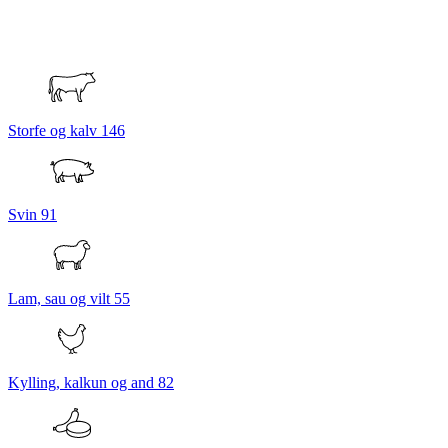
Storfe og kalv
146
Svin
91
Lam, sau og vilt
55
Kylling, kalkun og and
82