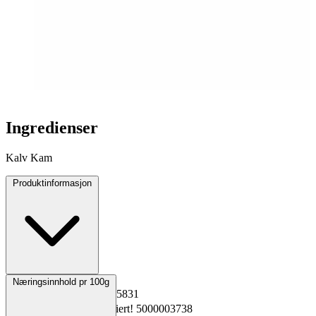
Ingredienser
Kalv Kam
Produktinformasjon
Opprinnelsesland
Norge
Næringsinnhold pr 100g
EPD-nr.
Kopiert!
1295831
Materialnummer
Kopiert!
5000003738