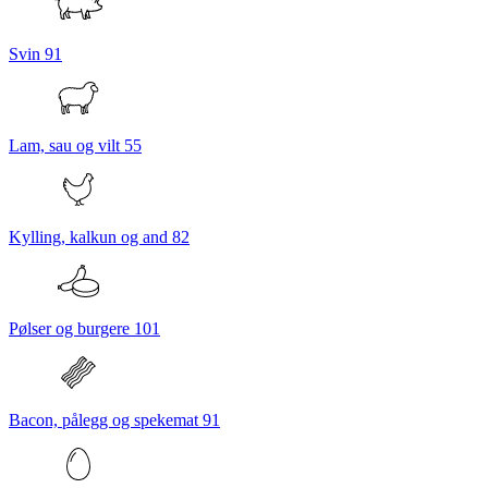
Svin
91
Lam, sau og vilt
55
Kylling, kalkun og and
82
Pølser og burgere
101
Bacon, pålegg og spekemat
91