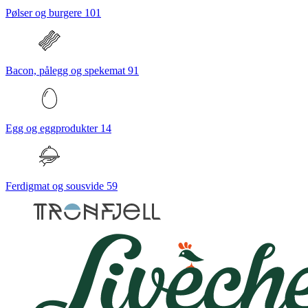
Pølser og burgere
101
Bacon, pålegg og spekemat
91
Egg og eggprodukter
14
Ferdigmat og sousvide
59