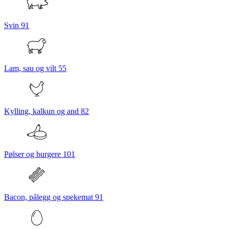
Svin
91
Lam, sau og vilt
55
Kylling, kalkun og and
82
Pølser og burgere
101
Bacon, pålegg og spekemat
91