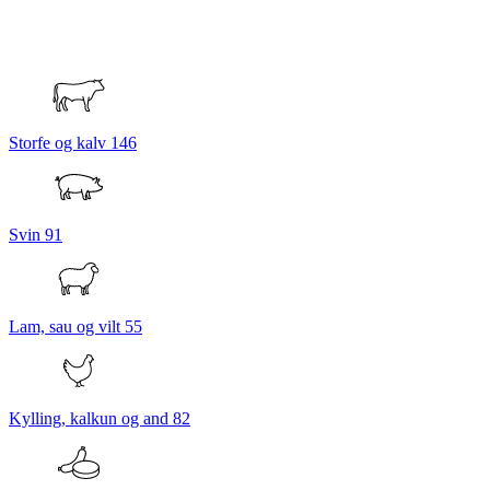
Storfe og kalv
146
Svin
91
Lam, sau og vilt
55
Kylling, kalkun og and
82