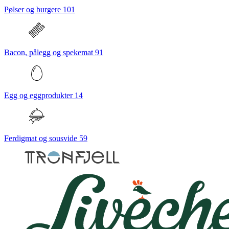
Pølser og burgere
101
Bacon, pålegg og spekemat
91
Egg og eggprodukter
14
Ferdigmat og sousvide
59