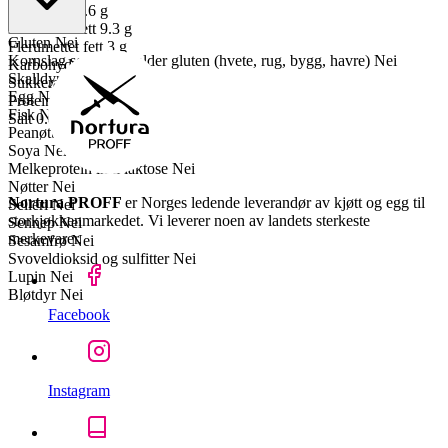
Mettet fett
7.6 g
Enumettet fett
9.3 g
Gluten
Nei
Flerumettet fett
3 g
Kornslag som inneholder gluten (hvete, rug, bygg, havre)
Nei
Karbohydrater
0 g
Skalldyr
Nei
Sukkerarter
0 g
Egg
Nei
Proteiner
15 g
Fisk
Nei
Salt
0.8 g
Peanøtter
Nei
Soya
Nei
Melkeprotein inkl laktose
Nei
Nøtter
Nei
Nortura PROFF
er Norges ledende leverandør av kjøtt og egg til
Selleri
Nei
storkjøkkenmarkedet. Vi leverer noen av landets sterkeste
Sennep
Nei
merkevarer.
Sesamfrø
Nei
Svoveldioksid og sulfitter
Nei
Lupin
Nei
Bløtdyr
Nei
Facebook
Instagram