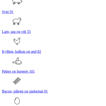
Svin
91
Lam, sau og vilt
55
Kylling, kalkun og and
82
Pølser og burgere
101
Bacon, pålegg og spekemat
91