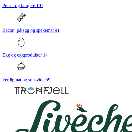
Pølser og burgere
101
Bacon, pålegg og spekemat
91
Egg og eggprodukter
14
Ferdigmat og sousvide
59