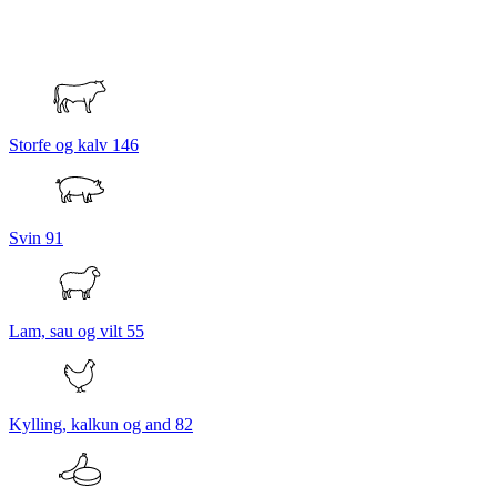
Storfe og kalv
146
Svin
91
Lam, sau og vilt
55
Kylling, kalkun og and
82