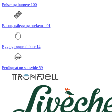
Pølser og burgere
100
Bacon, pålegg og spekemat
91
Egg og eggprodukter
14
Ferdigmat og sousvide
59