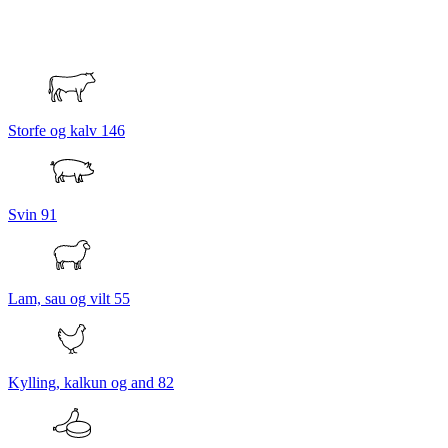
Storfe og kalv
146
Svin
91
Lam, sau og vilt
55
Kylling, kalkun og and
82