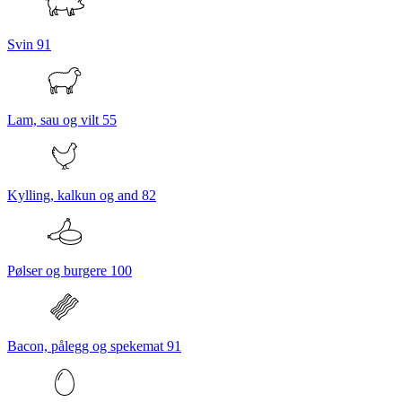
Svin
91
Lam, sau og vilt
55
Kylling, kalkun og and
82
Pølser og burgere
100
Bacon, pålegg og spekemat
91