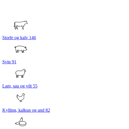
Storfe og kalv
146
Svin
91
Lam, sau og vilt
55
Kylling, kalkun og and
82