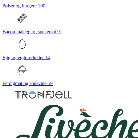
Pølser og burgere
100
Bacon, pålegg og spekemat
91
Egg og eggprodukter
14
Ferdigmat og sousvide
59