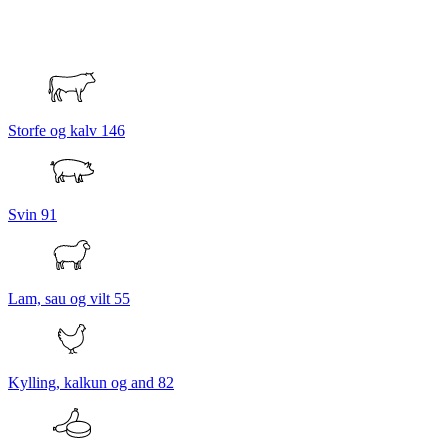
Storfe og kalv
146
Svin
91
Lam, sau og vilt
55
Kylling, kalkun og and
82