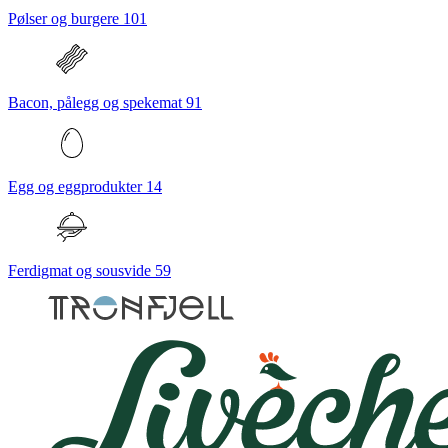
Pølser og burgere
101
Bacon, pålegg og spekemat
91
Egg og eggprodukter
14
Ferdigmat og sousvide
59