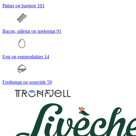
Pølser og burgere
101
Bacon, pålegg og spekemat
91
Egg og eggprodukter
14
Ferdigmat og sousvide
59