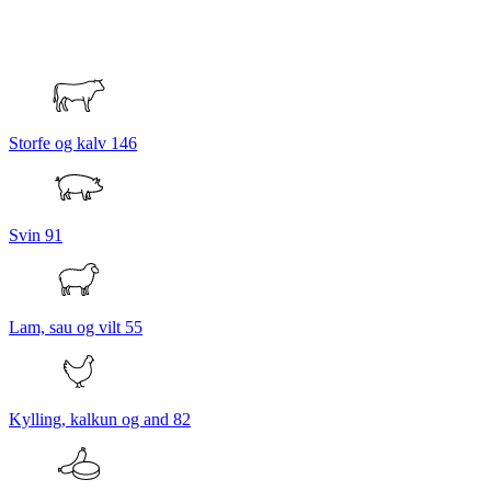
Storfe og kalv
146
Svin
91
Lam, sau og vilt
55
Kylling, kalkun og and
82