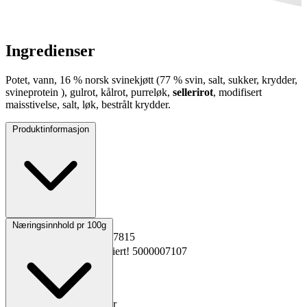
Ingredienser
Potet, vann, 16 % norsk svinekjøtt (77 % svin, salt, sukker, krydder,
svineprotein ), gulrot, kålrot, purreløk,
sellerirot
, modifisert
maisstivelse, salt, løk, bestrålt krydder.
Produktinformasjon
Opprinnelsesland
Norge
Næringsinnhold pr 100g
EPD-nr.
Kopiert!
5397815
Materialnummer
Kopiert!
5000007107
GTIN
Kopiert!
Vekt pakning
2x2,5 kg
Oppbevaring
0 til 4°C
Total holdbarhet
40 dager