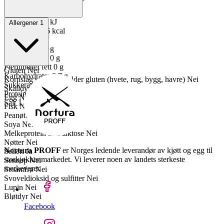
Lagerføring
Nortura
Energi kJ
275 kJ
Allergener
1
Energi kcal
66 kcal
Fett
1.1 g
Mettet fett
0.2 g
Enumettet fett
0 g
Flerumettet fett
0 g
Gluten
Nei
Karbohydrater
8.7 g
Kornslag som inneholder gluten (hvete, rug, bygg, havre)
Nei
Sukkerarter
2.8 g
Skalldyr
Nei
Proteiner
4.4 g
Egg
Nei
Salt
1.3 g
Fisk
Nei
Peanøtter
Nei
Soya
Nei
Melkeprotein inkl laktose
Nei
Nøtter
Nei
Nortura PROFF
er Norges ledende leverandør av kjøtt og egg til
Selleri
Ja
storkjøkkenmarkedet. Vi leverer noen av landets sterkeste
Sennep
Nei
merkevarer.
Sesamfrø
Nei
Svoveldioksid og sulfitter
Nei
Lupin
Nei
Bløtdyr
Nei
Facebook