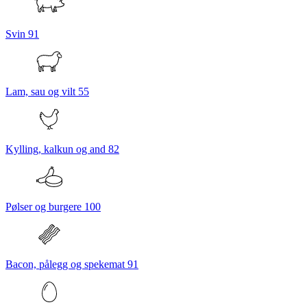
Svin
91
Lam, sau og vilt
55
Kylling, kalkun og and
82
Pølser og burgere
100
Bacon, pålegg og spekemat
91