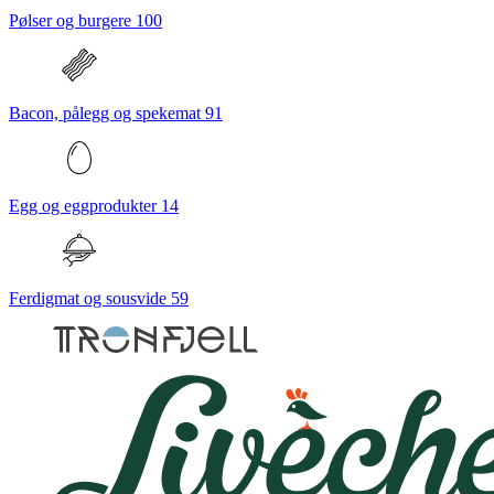
Pølser og burgere
100
Bacon, pålegg og spekemat
91
Egg og eggprodukter
14
Ferdigmat og sousvide
59