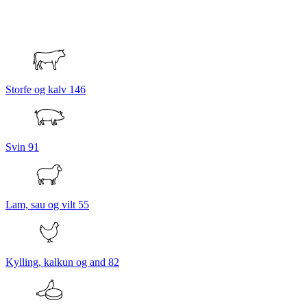
Storfe og kalv
146
Svin
91
Lam, sau og vilt
55
Kylling, kalkun og and
82