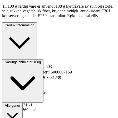
Til 100 g ferdig vare er anvendt 138 g kjøttråvare av svin og storfe,
salt, sukker, vegetabilsk fiber, krydder, hvitløk, antioksidant E301,
konserveringsmiddel E250, startkultur. Røkt med bøkeflis.
Produktinformasjon
Opprinnelsesland
Norge
Næringsinnhold pr 100g
EPD-nr.
Kopiert!
5442603
Materialnummer
Kopiert!
5000007169
GTIN
Kopiert!
7037203631239
Vekt pakning
0.96 kg
Oppbevaring
0 til 20°C
Total holdbarhet
195 dager
Lagerføring
Grossist
Energi kJ
1531 kJ
Allergener
Energi kcal
369 kcal
Fett
30 g