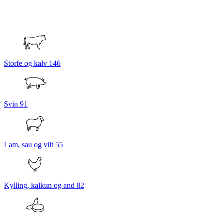
Storfe og kalv
146
Svin
91
Lam, sau og vilt
55
Kylling, kalkun og and
82