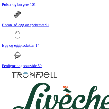
Pølser og burgere
101
Bacon, pålegg og spekemat
91
Egg og eggprodukter
14
Ferdigmat og sousvide
59