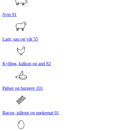
Svin
91
Lam, sau og vilt
55
Kylling, kalkun og and
82
Pølser og burgere
101
Bacon, pålegg og spekemat
91