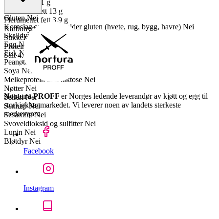
Mettet fett
11 g
Enumettet fett
13 g
Gluten
Nei
Flerumettet fett
3.9 g
Kornslag som inneholder gluten (hvete, rug, bygg, havre)
Nei
Karbohydrater
2.1 g
Skalldyr
Nei
Sukkerarter
2 g
Egg
Nei
Proteiner
23 g
Fisk
Nei
Salt
4.8 g
Peanøtter
Nei
Soya
Nei
Melkeprotein inkl laktose
Nei
Nøtter
Nei
Nortura PROFF
er Norges ledende leverandør av kjøtt og egg til
Selleri
Nei
storkjøkkenmarkedet. Vi leverer noen av landets sterkeste
Sennep
Nei
merkevarer.
Sesamfrø
Nei
Svoveldioksid og sulfitter
Nei
Lupin
Nei
Bløtdyr
Nei
Facebook
Instagram