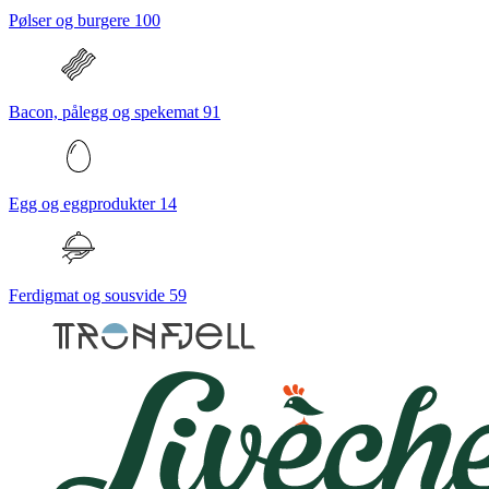
Pølser og burgere
100
Bacon, pålegg og spekemat
91
Egg og eggprodukter
14
Ferdigmat og sousvide
59