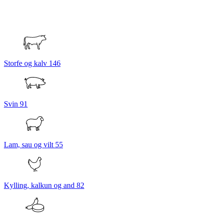
Storfe og kalv
146
Svin
91
Lam, sau og vilt
55
Kylling, kalkun og and
82