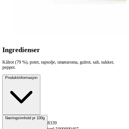
Ingredienser
Kålrot (79 %), potet, rapsolje, smøraroma, gulrot, salt, sukker,
pepper.
Produktinformasjon
Opprinnelsesland
Norge
Næringsinnhold pr 100g
EPD-nr.
Kopiert!
5838339
Materialnummer
Kopiert!
5000009407