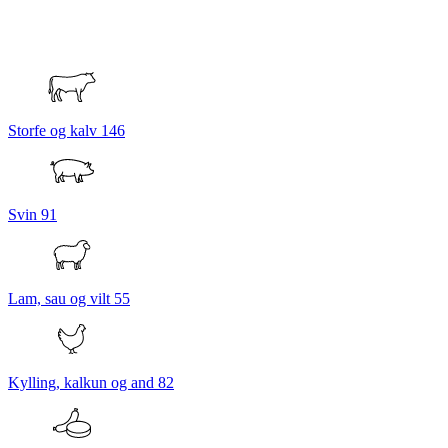
Storfe og kalv
146
Svin
91
Lam, sau og vilt
55
Kylling, kalkun og and
82