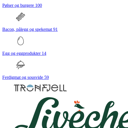
Pølser og burgere
100
Bacon, pålegg og spekemat
91
Egg og eggprodukter
14
Ferdigmat og sousvide
59