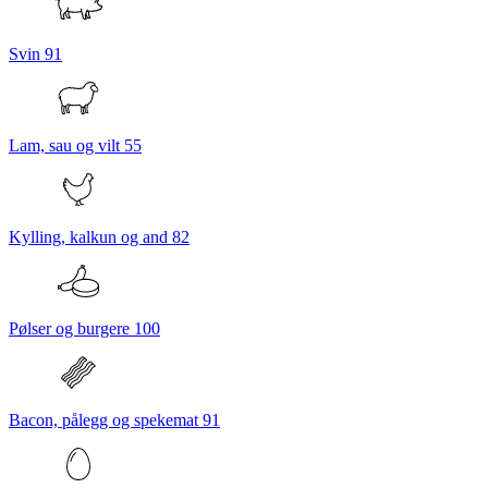
Svin
91
Lam, sau og vilt
55
Kylling, kalkun og and
82
Pølser og burgere
100
Bacon, pålegg og spekemat
91