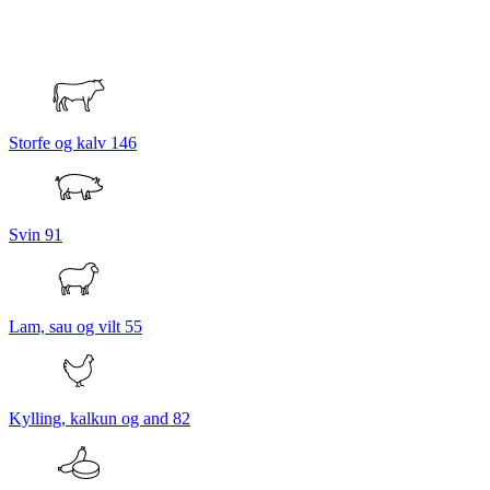
Storfe og kalv
146
Svin
91
Lam, sau og vilt
55
Kylling, kalkun og and
82