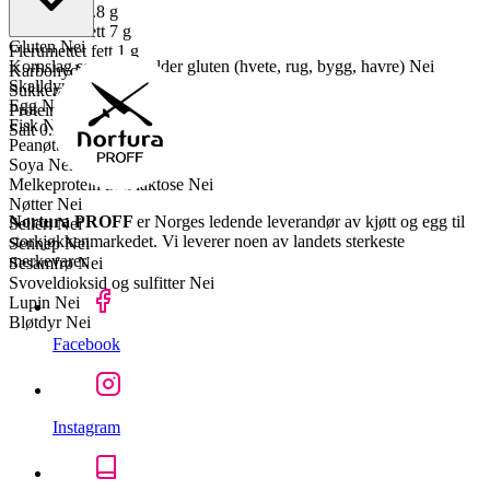
Mettet fett
8.8 g
Enumettet fett
7 g
Gluten
Nei
Flerumettet fett
1 g
Kornslag som inneholder gluten (hvete, rug, bygg, havre)
Nei
Karbohydrater
0 g
Skalldyr
Nei
Sukkerarter
0 g
Egg
Nei
Proteiner
18 g
Fisk
Nei
Salt
0.2 g
Peanøtter
Nei
Soya
Nei
Melkeprotein inkl laktose
Nei
Nøtter
Nei
Nortura PROFF
er Norges ledende leverandør av kjøtt og egg til
Selleri
Nei
storkjøkkenmarkedet. Vi leverer noen av landets sterkeste
Sennep
Nei
merkevarer.
Sesamfrø
Nei
Svoveldioksid og sulfitter
Nei
Lupin
Nei
Bløtdyr
Nei
Facebook
Instagram