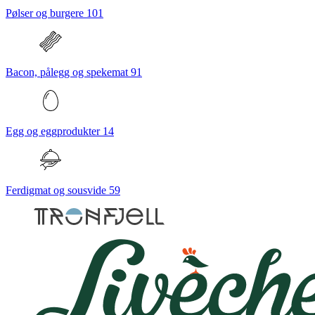
Pølser og burgere
101
Bacon, pålegg og spekemat
91
Egg og eggprodukter
14
Ferdigmat og sousvide
59