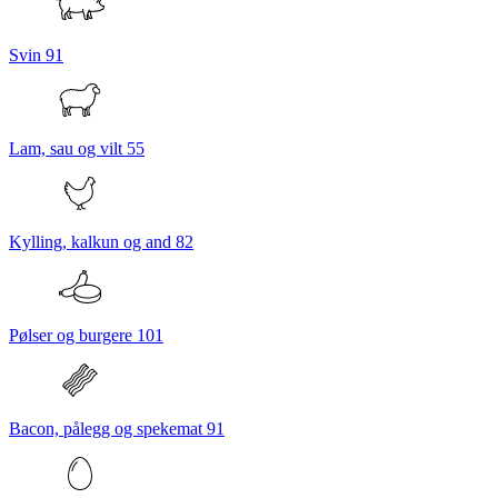
Svin
91
Lam, sau og vilt
55
Kylling, kalkun og and
82
Pølser og burgere
101
Bacon, pålegg og spekemat
91