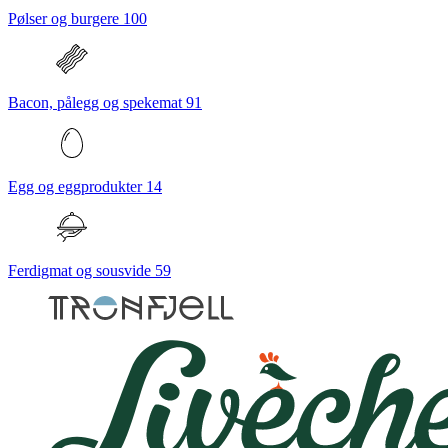
Pølser og burgere
100
Bacon, pålegg og spekemat
91
Egg og eggprodukter
14
Ferdigmat og sousvide
59