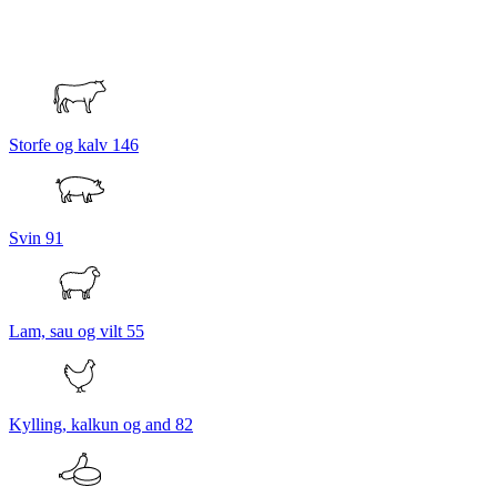
Storfe og kalv
146
Svin
91
Lam, sau og vilt
55
Kylling, kalkun og and
82