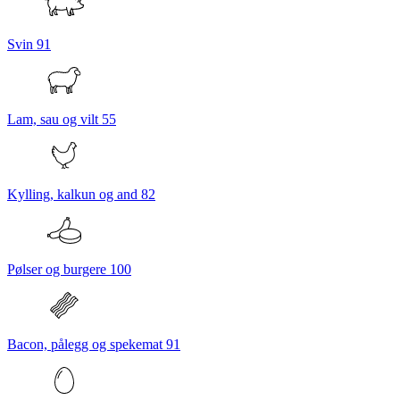
Svin
91
Lam, sau og vilt
55
Kylling, kalkun og and
82
Pølser og burgere
100
Bacon, pålegg og spekemat
91