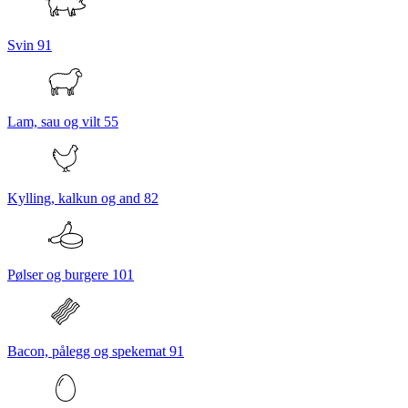
Svin
91
Lam, sau og vilt
55
Kylling, kalkun og and
82
Pølser og burgere
101
Bacon, pålegg og spekemat
91