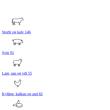
Storfe og kalv
146
Svin
91
Lam, sau og vilt
55
Kylling, kalkun og and
82