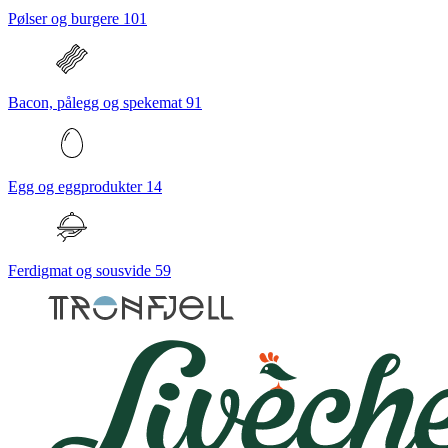
Pølser og burgere
101
Bacon, pålegg og spekemat
91
Egg og eggprodukter
14
Ferdigmat og sousvide
59