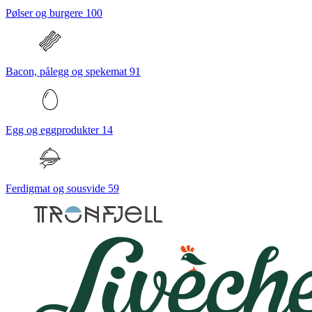
Pølser og burgere
100
Bacon, pålegg og spekemat
91
Egg og eggprodukter
14
Ferdigmat og sousvide
59