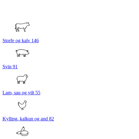
Storfe og kalv
146
Svin
91
Lam, sau og vilt
55
Kylling, kalkun og and
82