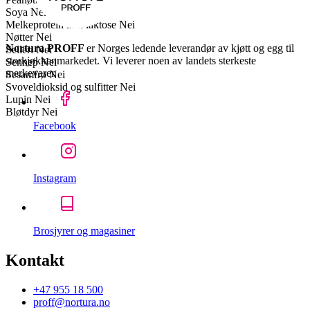
Soya
Nei
Melkeprotein inkl laktose
Nei
Nøtter
Nei
Nortura PROFF
er Norges ledende leverandør av kjøtt og egg til
Selleri
Nei
storkjøkkenmarkedet. Vi leverer noen av landets sterkeste
Sennep
Nei
merkevarer.
Sesamfrø
Nei
Svoveldioksid og sulfitter
Nei
Lupin
Nei
Bløtdyr
Nei
Facebook
Instagram
Brosjyrer og magasiner
Kontakt
+47 955 18 500
proff@nortura.no