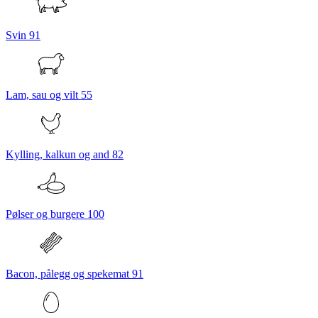
Svin
91
Lam, sau og vilt
55
Kylling, kalkun og and
82
Pølser og burgere
100
Bacon, pålegg og spekemat
91