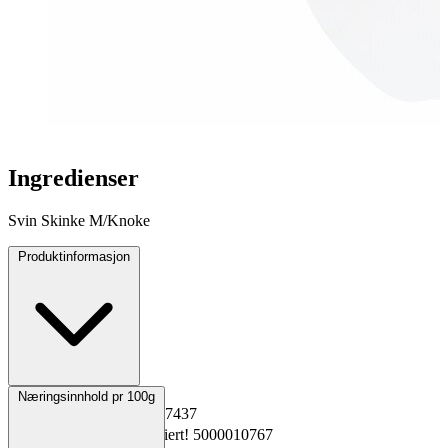
Ingredienser
Svin Skinke M/Knoke
Produktinformasjon
Opprinnelsesland
Norge
Næringsinnhold pr 100g
EPD-nr.
Kopiert!
6367437
Materialnummer
Kopiert!
5000010767