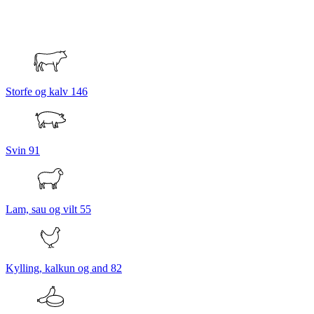
Storfe og kalv
146
Svin
91
Lam, sau og vilt
55
Kylling, kalkun og and
82