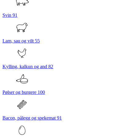
Svin
91
Lam, sau og vilt
55
Kylling, kalkun og and
82
Pølser og burgere
100
Bacon, pålegg og spekemat
91