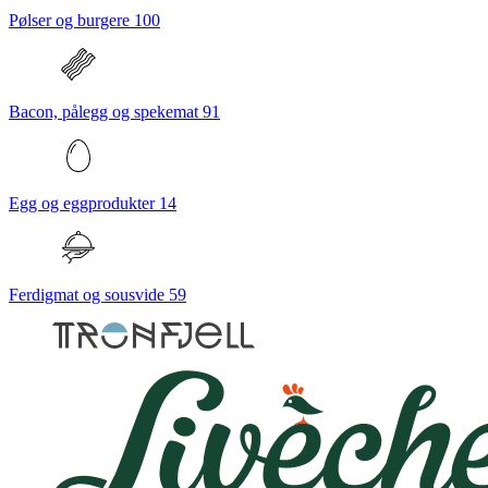
Pølser og burgere
100
Bacon, pålegg og spekemat
91
Egg og eggprodukter
14
Ferdigmat og sousvide
59