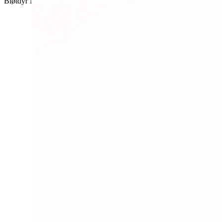
Bløtdyr
Nei