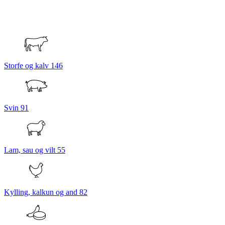
Storfe og kalv
146
Svin
91
Lam, sau og vilt
55
Kylling, kalkun og and
82