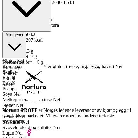
GTIN
Kopiert!
97037204018513
Vekt pakning
11 kg
Oppbevaring
0 til 4°C
Total holdbarhet
14 dager
Lagerføring
Grossist Nortura
Energi kJ
860 kJ
Allergener
Energi kcal
207 kcal
Fett
15 g
Mettet fett
5.3 g
Enumettet fett
7 g
Gluten
Nei
Flerumettet fett
1.6 g
Kornslag som inneholder gluten (hvete, rug, bygg, havre)
Nei
Karbohydrater
0.1 g
Skalldyr
Nei
Sukkerarter
0.1 g
Egg
Nei
Proteiner
18 g
Fisk
Nei
Salt
0.1 g
Peanøtter
Nei
Soya
Nei
Melkeprotein inkl laktose
Nei
Nøtter
Nei
Nortura PROFF
er Norges ledende leverandør av kjøtt og egg til
Selleri
Nei
storkjøkkenmarkedet. Vi leverer noen av landets sterkeste
Sennep
Nei
merkevarer.
Sesamfrø
Nei
Svoveldioksid og sulfitter
Nei
Lupin
Nei