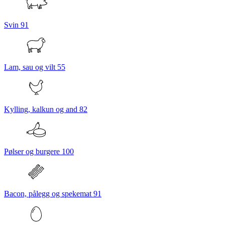
Svin
91
Lam, sau og vilt
55
Kylling, kalkun og and
82
Pølser og burgere
100
Bacon, pålegg og spekemat
91