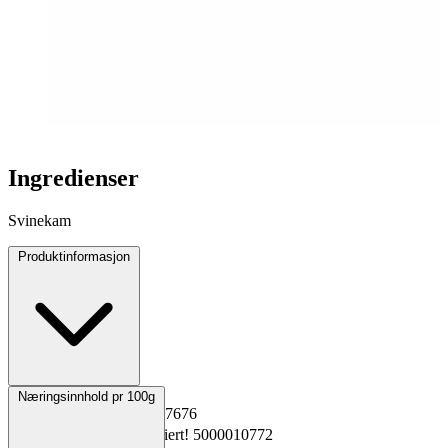
Ingredienser
Svinekam
Produktinformasjon
Opprinnelsesland
Norge
Næringsinnhold pr 100g
EPD-nr.
Kopiert!
6367676
Materialnummer
Kopiert!
5000010772