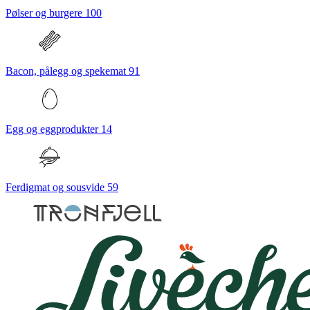
Pølser og burgere
100
Bacon, pålegg og spekemat
91
Egg og eggprodukter
14
Ferdigmat og sousvide
59