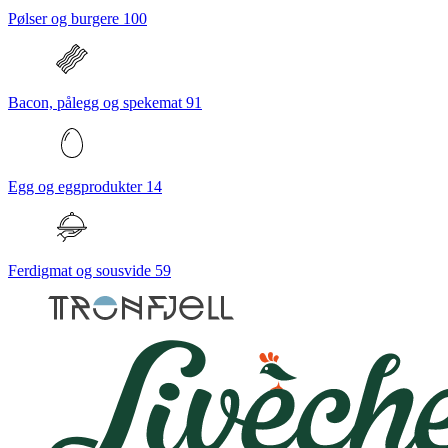
Pølser og burgere
100
Bacon, pålegg og spekemat
91
Egg og eggprodukter
14
Ferdigmat og sousvide
59