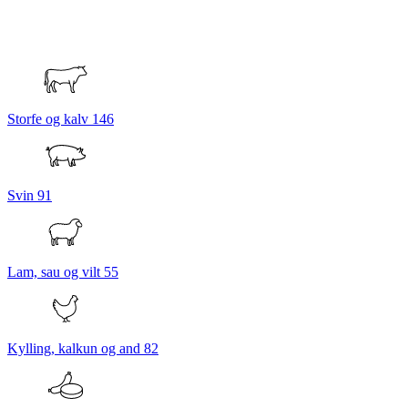
Storfe og kalv
146
Svin
91
Lam, sau og vilt
55
Kylling, kalkun og and
82