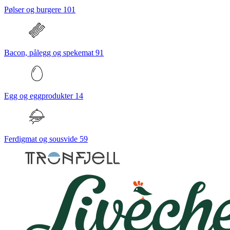
Pølser og burgere
101
Bacon, pålegg og spekemat
91
Egg og eggprodukter
14
Ferdigmat og sousvide
59