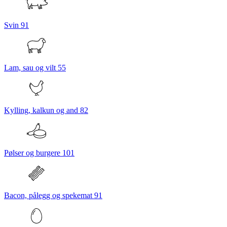
Svin
91
Lam, sau og vilt
55
Kylling, kalkun og and
82
Pølser og burgere
101
Bacon, pålegg og spekemat
91