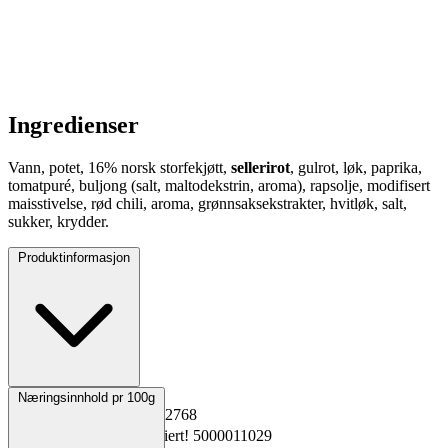
Ingredienser
Vann, potet, 16% norsk storfekjøtt,
sellerirot
, gulrot, løk, paprika,
tomatpuré, buljong (salt, maltodekstrin, aroma), rapsolje, modifisert
maisstivelse, rød chili, aroma, grønnsaksekstrakter, hvitløk, salt,
sukker, krydder.
Produktinformasjon
Opprinnelsesland
Norge
Næringsinnhold pr 100g
EPD-nr.
Kopiert!
6512768
Materialnummer
Kopiert!
5000011029