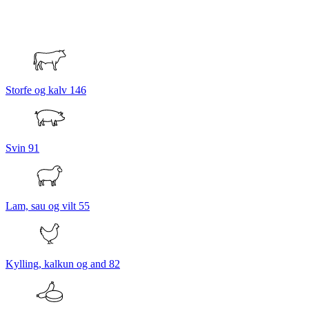
Storfe og kalv
146
Svin
91
Lam, sau og vilt
55
Kylling, kalkun og and
82