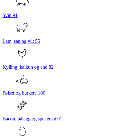
Svin
91
Lam, sau og vilt
55
Kylling, kalkun og and
82
Pølser og burgere
100
Bacon, pålegg og spekemat
91