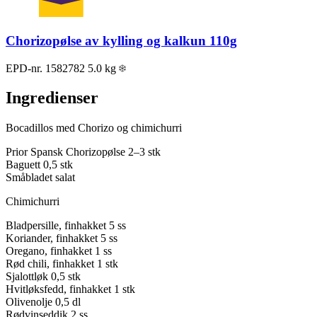
Chorizopølse av kylling og kalkun 110g
EPD-nr. 1582782
5.0 kg
Ingredienser
Bocadillos med Chorizo og chimichurri
Prior Spansk Chorizopølse
2–3 stk
Baguett
0,5 stk
Småbladet salat
Chimichurri
Bladpersille, finhakket
5 ss
Koriander, finhakket
5 ss
Oregano, finhakket
1 ss
Rød chili, finhakket
1 stk
Sjalottløk
0,5 stk
Hvitløksfedd, finhakket
1 stk
Olivenolje
0,5 dl
Rødvinseddik
2 ss