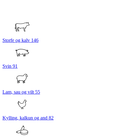
Storfe og kalv
146
Svin
91
Lam, sau og vilt
55
Kylling, kalkun og and
82