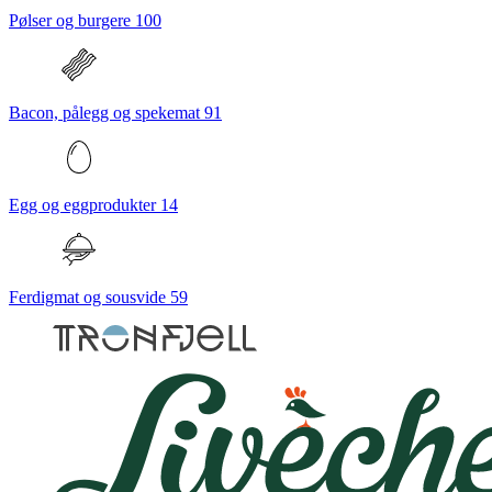
Pølser og burgere
100
Bacon, pålegg og spekemat
91
Egg og eggprodukter
14
Ferdigmat og sousvide
59