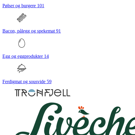
Pølser og burgere
101
Bacon, pålegg og spekemat
91
Egg og eggprodukter
14
Ferdigmat og sousvide
59