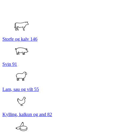
Storfe og kalv
146
Svin
91
Lam, sau og vilt
55
Kylling, kalkun og and
82