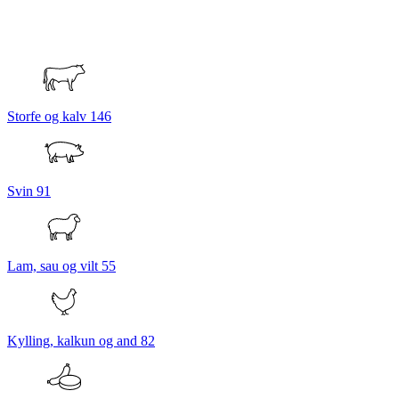
Storfe og kalv
146
Svin
91
Lam, sau og vilt
55
Kylling, kalkun og and
82