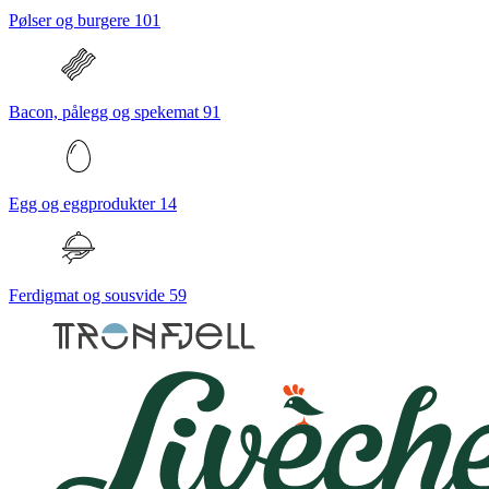
Pølser og burgere
101
Bacon, pålegg og spekemat
91
Egg og eggprodukter
14
Ferdigmat og sousvide
59