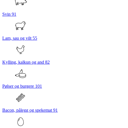
Svin
91
Lam, sau og vilt
55
Kylling, kalkun og and
82
Pølser og burgere
101
Bacon, pålegg og spekemat
91