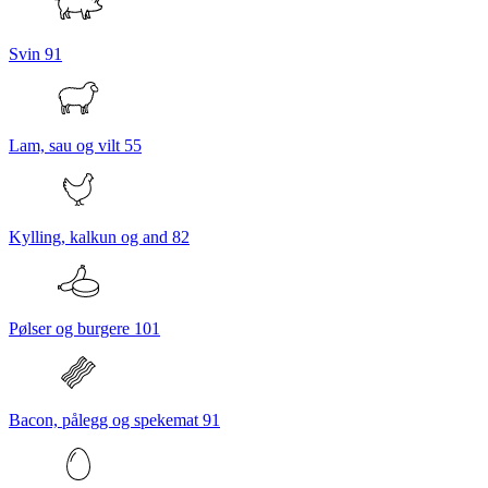
Svin
91
Lam, sau og vilt
55
Kylling, kalkun og and
82
Pølser og burgere
101
Bacon, pålegg og spekemat
91