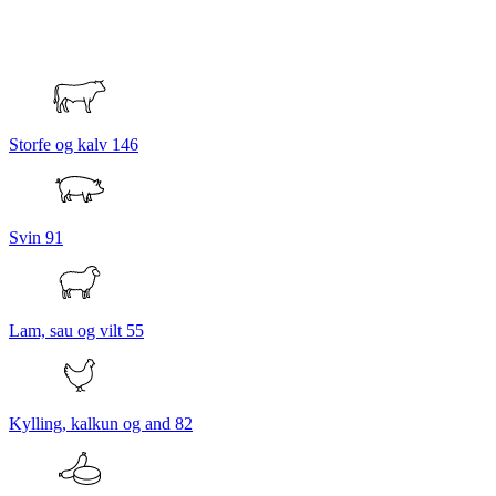
Storfe og kalv
146
Svin
91
Lam, sau og vilt
55
Kylling, kalkun og and
82