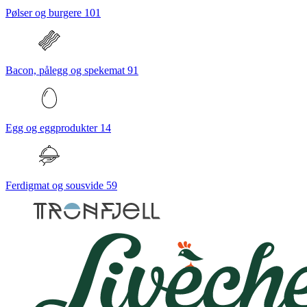
Pølser og burgere
101
Bacon, pålegg og spekemat
91
Egg og eggprodukter
14
Ferdigmat og sousvide
59