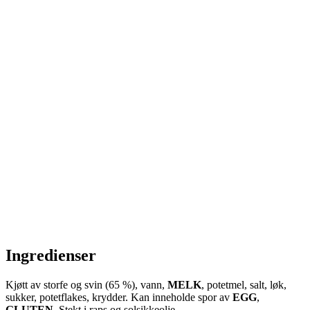
Ingredienser
Kjøtt av storfe og svin (65 %), vann,
MELK
, potetmel, salt, løk,
sukker, potetflakes, krydder. Kan inneholde spor av
EGG
,
GLUTEN
. Stekt i raps og solsikkeolje.