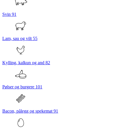
Svin
91
Lam, sau og vilt
55
Kylling, kalkun og and
82
Pølser og burgere
101
Bacon, pålegg og spekemat
91