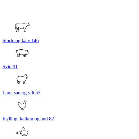
Storfe og kalv
146
Svin
91
Lam, sau og vilt
55
Kylling, kalkun og and
82