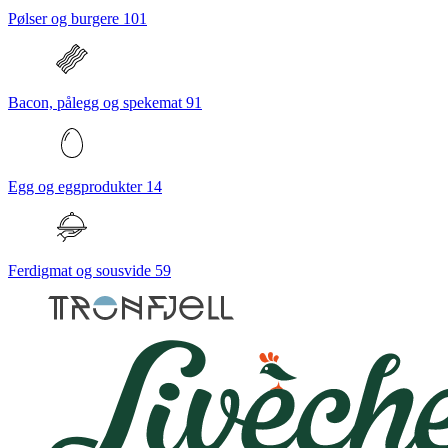
Pølser og burgere
101
Bacon, pålegg og spekemat
91
Egg og eggprodukter
14
Ferdigmat og sousvide
59