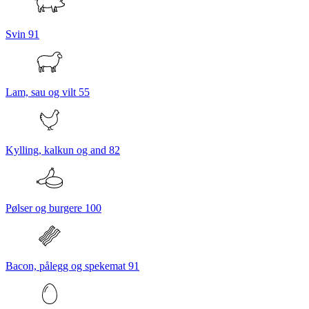
Svin
91
Lam, sau og vilt
55
Kylling, kalkun og and
82
Pølser og burgere
100
Bacon, pålegg og spekemat
91