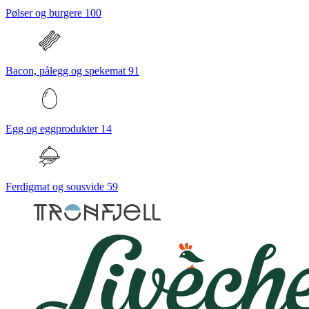
Pølser og burgere
100
Bacon, pålegg og spekemat
91
Egg og eggprodukter
14
Ferdigmat og sousvide
59