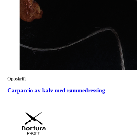
Oppskrift
Carpaccio av kalv med rømmedressing