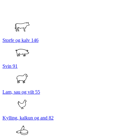
Storfe og kalv
146
Svin
91
Lam, sau og vilt
55
Kylling, kalkun og and
82