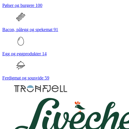
Pølser og burgere
100
Bacon, pålegg og spekemat
91
Egg og eggprodukter
14
Ferdigmat og sousvide
59