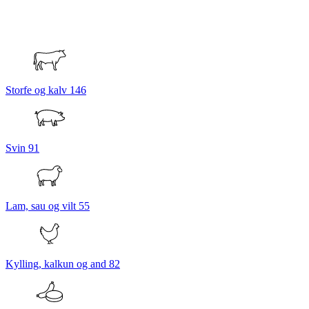
Storfe og kalv
146
Svin
91
Lam, sau og vilt
55
Kylling, kalkun og and
82