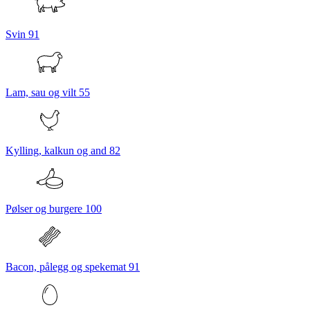
Svin
91
Lam, sau og vilt
55
Kylling, kalkun og and
82
Pølser og burgere
100
Bacon, pålegg og spekemat
91