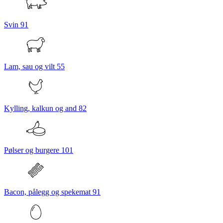
Svin
91
Lam, sau og vilt
55
Kylling, kalkun og and
82
Pølser og burgere
101
Bacon, pålegg og spekemat
91