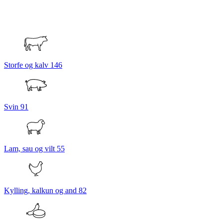
Storfe og kalv
146
Svin
91
Lam, sau og vilt
55
Kylling, kalkun og and
82