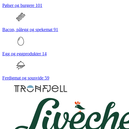
Pølser og burgere
101
Bacon, pålegg og spekemat
91
Egg og eggprodukter
14
Ferdigmat og sousvide
59