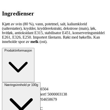
Ingredienser
Kjøtt av svin (80 %), vann, potetmel, salt, kaliumklorid
(salterstatter), krydder, krydderekstrakt, dekstrose (mais), løk,
hvitløk, antioksidant E315, stabilisator E451, konserveringsmiddel
E261, E326, E250. Importert fåretarm. Røkt med bøkeflis. Kan
inneholde spor av
melk
(ost).
Produktinformasjon
Opprinnelsesland
Norge
Næringsinnhold pr 100g
EPD-nr.
Kopiert!
2556504
Materialnummer
Kopiert!
5000003138
GTIN
Kopiert!
7037204658679
Vekt pakning
4.0 kg
Oppbevaring
-30 til -18°C