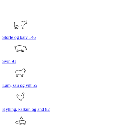
Storfe og kalv
146
Svin
91
Lam, sau og vilt
55
Kylling, kalkun og and
82