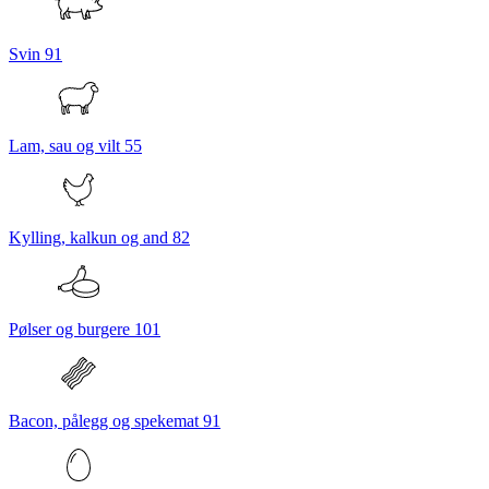
Svin
91
Lam, sau og vilt
55
Kylling, kalkun og and
82
Pølser og burgere
101
Bacon, pålegg og spekemat
91