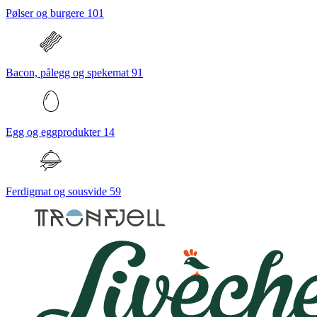
Pølser og burgere
101
Bacon, pålegg og spekemat
91
Egg og eggprodukter
14
Ferdigmat og sousvide
59