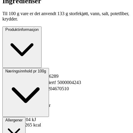
Ingredienser
Til 100 g vare er det anvendt 133 g storfekjøtt, vann, salt, potetfiber,
krydder.
Produktinformasjon
Opprinnelsesland
NA
Næringsinnhold pr 100g
EPD-nr.
Kopiert!
5046289
Materialnummer
Kopiert!
5000004243
GTIN
Kopiert!
7037204670510
Vekt pakning
10 kg
Oppbevaring
0 til 4°C
Total holdbarhet
25 dager
Lagerføring
Nortura
Energi kJ
1104 kJ
Allergener
Energi kcal
265 kcal
Fett
18 g