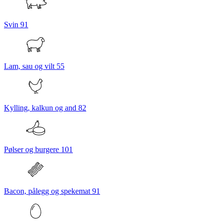
Svin
91
Lam, sau og vilt
55
Kylling, kalkun og and
82
Pølser og burgere
101
Bacon, pålegg og spekemat
91