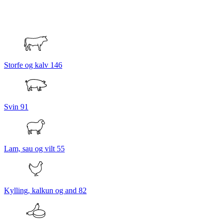
Storfe og kalv
146
Svin
91
Lam, sau og vilt
55
Kylling, kalkun og and
82