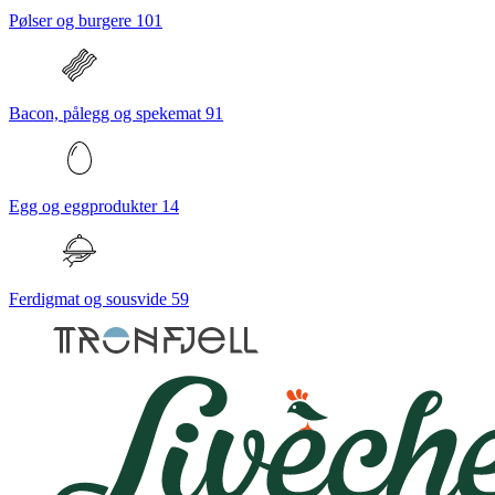
Pølser og burgere
101
Bacon, pålegg og spekemat
91
Egg og eggprodukter
14
Ferdigmat og sousvide
59