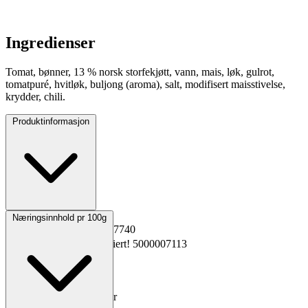
Ingredienser
Tomat, bønner, 13 % norsk storfekjøtt, vann, mais, løk, gulrot,
tomatpuré, hvitløk, buljong (aroma), salt, modifisert maisstivelse,
krydder, chili.
Produktinformasjon
Opprinnelsesland
Norge
Næringsinnhold pr 100g
EPD-nr.
Kopiert!
5397740
Materialnummer
Kopiert!
5000007113
GTIN
Kopiert!
Vekt pakning
2x2,5 kg
Oppbevaring
0 til 4°C
Total holdbarhet
40 dager