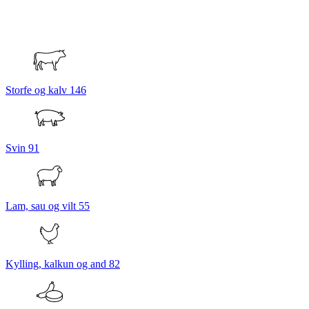
Storfe og kalv
146
Svin
91
Lam, sau og vilt
55
Kylling, kalkun og and
82