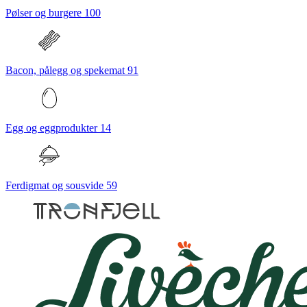
Pølser og burgere
100
Bacon, pålegg og spekemat
91
Egg og eggprodukter
14
Ferdigmat og sousvide
59