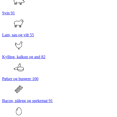
Svin
91
Lam, sau og vilt
55
Kylling, kalkun og and
82
Pølser og burgere
100
Bacon, pålegg og spekemat
91