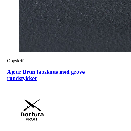
Oppskrift
Ajour Brun lapskaus med grove
rundstykker