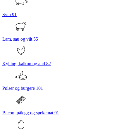
Svin
91
Lam, sau og vilt
55
Kylling, kalkun og and
82
Pølser og burgere
101
Bacon, pålegg og spekemat
91