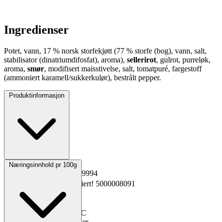
Ingredienser
Potet, vann, 17 % norsk storfekjøtt (77 % storfe (bog), vann, salt,
stabilisator (dinatriumdifosfat), aroma),
sellerirot
, gulrot, purreløk,
aroma,
smør
, modifisert maisstivelse, salt, tomatpuré, fargestoff
(ammoniert karamell/sukkerkulør), bestrålt pepper.
Produktinformasjon
Opprinnelsesland
Norge
Næringsinnhold pr 100g
EPD-nr.
Kopiert!
5619994
Materialnummer
Kopiert!
5000008091
GTIN
Kopiert!
Vekt pakning
2x2,5 kg
Oppbevaring
-30 til -18°C
Total holdbarhet
270 dager