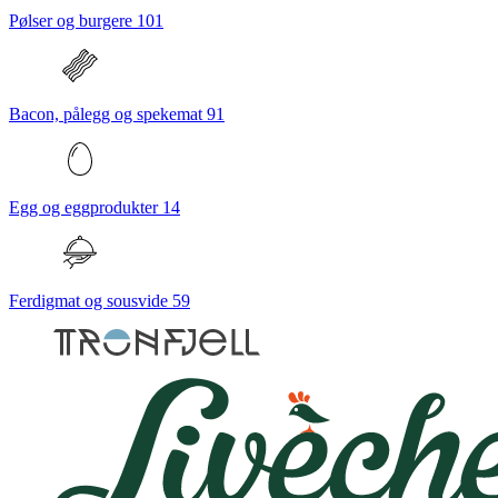
Pølser og burgere
101
Bacon, pålegg og spekemat
91
Egg og eggprodukter
14
Ferdigmat og sousvide
59