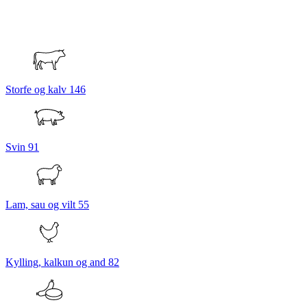
Storfe og kalv
146
Svin
91
Lam, sau og vilt
55
Kylling, kalkun og and
82