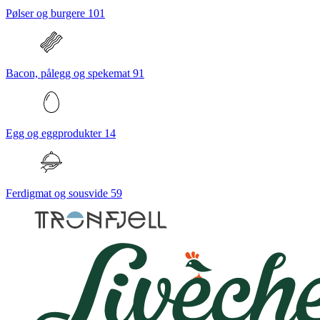
Pølser og burgere
101
Bacon, pålegg og spekemat
91
Egg og eggprodukter
14
Ferdigmat og sousvide
59