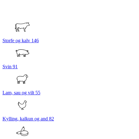
Storfe og kalv
146
Svin
91
Lam, sau og vilt
55
Kylling, kalkun og and
82