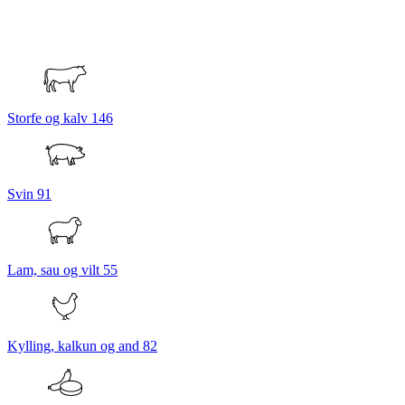
Storfe og kalv
146
Svin
91
Lam, sau og vilt
55
Kylling, kalkun og and
82