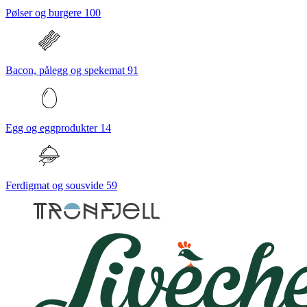
Pølser og burgere
100
Bacon, pålegg og spekemat
91
Egg og eggprodukter
14
Ferdigmat og sousvide
59