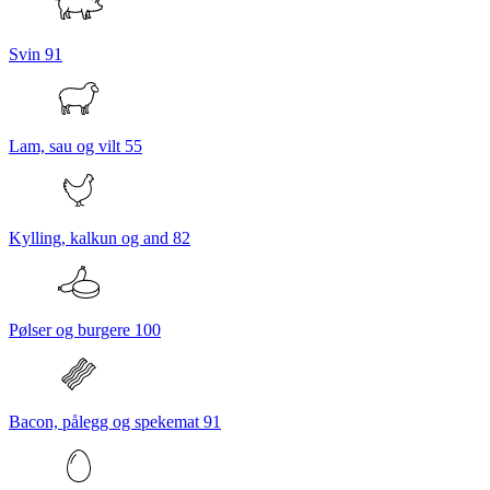
Svin
91
Lam, sau og vilt
55
Kylling, kalkun og and
82
Pølser og burgere
100
Bacon, pålegg og spekemat
91